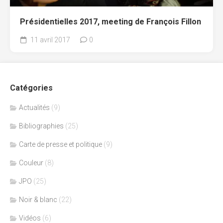
Présidentielles 2017, meeting de François Fillon
11 avril 2017
0
Catégories
Actualités
(9)
Bibliographies
(25)
Carte de presse et politique
(9)
Couleur
(8)
JPO
(25)
Noir & blanc
(22)
Vidéos
(6)