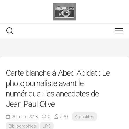
Skip
to
content
Carte blanche à Abed Abidat : Le
photojournaliste avant le
numérique : les anecdotes de
Jean Paul Olive
30 mars 2023
0
JPO
Actualités
Bibliographies
JPO