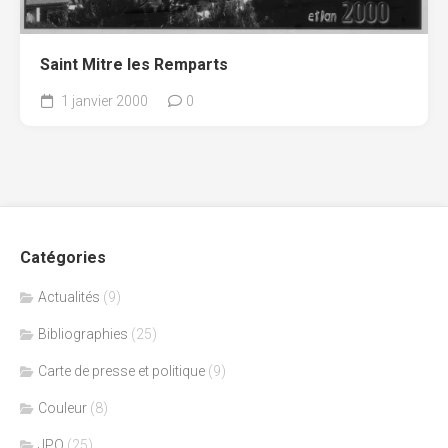
Saint Mitre les Remparts
1 janvier 2000
0
Catégories
Actualités
(9)
Bibliographies
(25)
Carte de presse et politique
(9)
Couleur
(8)
JPO
(25)