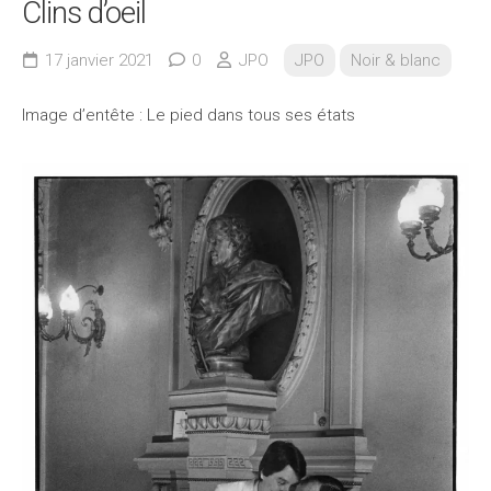
Clins d’oeil
17 janvier 2021
0
JPO
JPO
Noir & blanc
Image d’entête : Le pied dans tous ses états