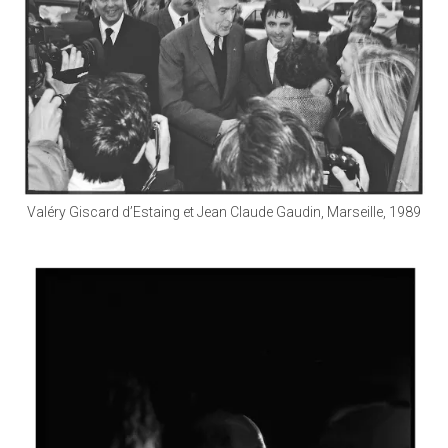
Valéry Giscard d’Estaing et Jean Claude Gaudin, Marseille, 1989