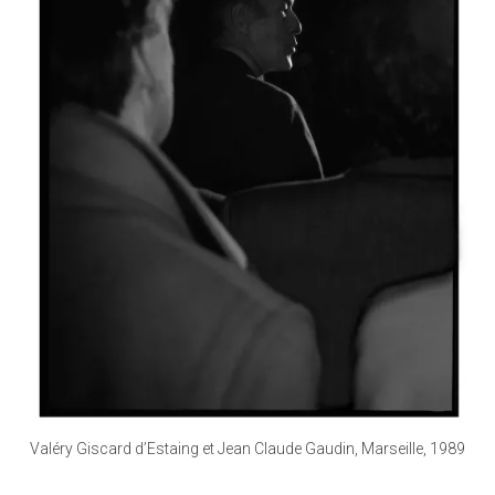
Valéry Giscard d’Estaing et Jean Claude Gaudin, Marseille, 1989