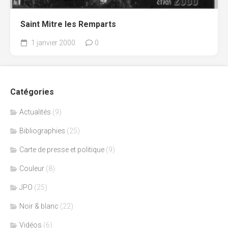
Saint Mitre les Remparts
1 janvier 2000
0
Catégories
Actualités
(9)
Bibliographies
(25)
Carte de presse et politique
(9)
Couleur
(8)
JPO
(25)
Noir & blanc
(22)
Vidéos
(6)